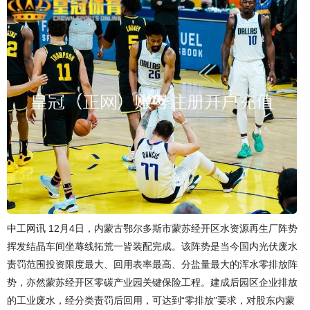
中工网讯 12月4日，内蒙古鄂尔多斯市蒙苏经开区水资源再生厂阵势
挥发结晶车间坐蓐线拓荒一皆装配完成。该阵势是当今国内光伏废水
责罚范围投资限度最大、回用表率最高、分盐量最大的浑水零排放阵
势，亦然蒙苏经开区零碳产业园关键保险工程。建成后园区企业排放
的工业废水，经分类责罚后回用，可达到“零排放”要求，对股东内蒙