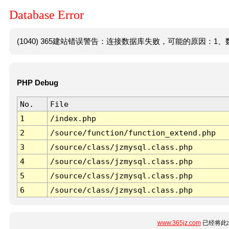
Database Error
(1040) 365建站错误警告：连接数据库失败，可能的原因：1、数
PHP Debug
No.
File
1
/index.php
2
/source/function/function_extend.php
3
/source/class/jzmysql.class.php
4
/source/class/jzmysql.class.php
5
/source/class/jzmysql.class.php
6
/source/class/jzmysql.class.php
www.365jz.com
已经将此