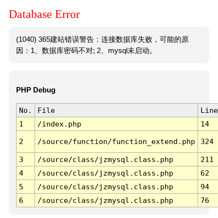
Database Error
(1040) 365建站错误警告：连接数据库失败，可能的原
因：1、数据库密码不对; 2、mysql未启动。
PHP Debug
No.
File
Line
1
/index.php
14
2
/source/function/function_extend.php
324
3
/source/class/jzmysql.class.php
211
4
/source/class/jzmysql.class.php
62
5
/source/class/jzmysql.class.php
94
6
/source/class/jzmysql.class.php
76