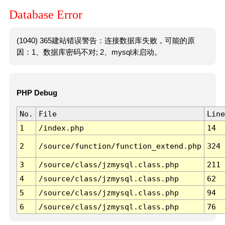
Database Error
(1040) 365建站错误警告：连接数据库失败，可能的原
因：1、数据库密码不对; 2、mysql未启动。
PHP Debug
No.
File
Line
1
/index.php
14
2
/source/function/function_extend.php
324
3
/source/class/jzmysql.class.php
211
4
/source/class/jzmysql.class.php
62
5
/source/class/jzmysql.class.php
94
6
/source/class/jzmysql.class.php
76