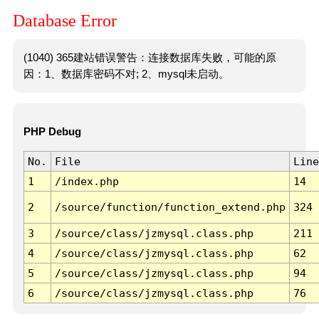
Database Error
(1040) 365建站错误警告：连接数据库失败，可能的原
因：1、数据库密码不对; 2、mysql未启动。
PHP Debug
No.
File
Line
1
/index.php
14
2
/source/function/function_extend.php
324
3
/source/class/jzmysql.class.php
211
4
/source/class/jzmysql.class.php
62
5
/source/class/jzmysql.class.php
94
6
/source/class/jzmysql.class.php
76