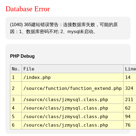
Database Error
(1040) 365建站错误警告：连接数据库失败，可能的原
因：1、数据库密码不对; 2、mysql未启动。
PHP Debug
No.
File
Line
1
/index.php
14
2
/source/function/function_extend.php
324
3
/source/class/jzmysql.class.php
211
4
/source/class/jzmysql.class.php
62
5
/source/class/jzmysql.class.php
94
6
/source/class/jzmysql.class.php
76