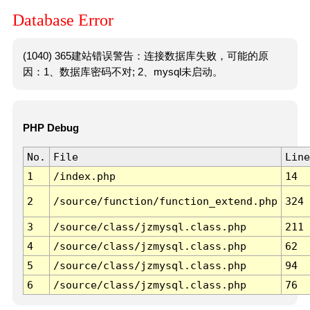
Database Error
(1040) 365建站错误警告：连接数据库失败，可能的原
因：1、数据库密码不对; 2、mysql未启动。
PHP Debug
No.
File
Line
1
/index.php
14
2
/source/function/function_extend.php
324
3
/source/class/jzmysql.class.php
211
4
/source/class/jzmysql.class.php
62
5
/source/class/jzmysql.class.php
94
6
/source/class/jzmysql.class.php
76