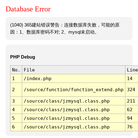
Database Error
(1040) 365建站错误警告：连接数据库失败，可能的原
因：1、数据库密码不对; 2、mysql未启动。
PHP Debug
No.
File
Line
1
/index.php
14
2
/source/function/function_extend.php
324
3
/source/class/jzmysql.class.php
211
4
/source/class/jzmysql.class.php
62
5
/source/class/jzmysql.class.php
94
6
/source/class/jzmysql.class.php
76