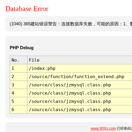
Database Error
(1040) 365建站错误警告：连接数据库失败，可能的原因：1、数
PHP Debug
No.
File
1
/index.php
2
/source/function/function_extend.php
3
/source/class/jzmysql.class.php
4
/source/class/jzmysql.class.php
5
/source/class/jzmysql.class.php
6
/source/class/jzmysql.class.php
www.365jz.com
已经将此