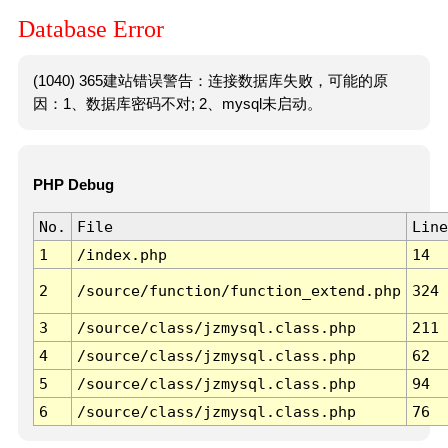
Database Error
(1040) 365建站错误警告：连接数据库失败，可能的原
因：1、数据库密码不对; 2、mysql未启动。
PHP Debug
No.
File
Line
1
/index.php
14
2
/source/function/function_extend.php
324
3
/source/class/jzmysql.class.php
211
4
/source/class/jzmysql.class.php
62
5
/source/class/jzmysql.class.php
94
6
/source/class/jzmysql.class.php
76