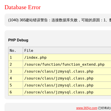
Database Error
(1040) 365建站错误警告：连接数据库失败，可能的原因：1、数
PHP Debug
No.
File
1
/index.php
2
/source/function/function_extend.php
3
/source/class/jzmysql.class.php
4
/source/class/jzmysql.class.php
5
/source/class/jzmysql.class.php
6
/source/class/jzmysql.class.php
www.365jz.com
已经将此