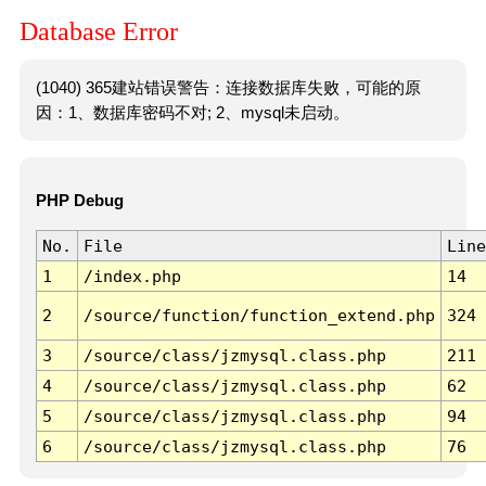
Database Error
(1040) 365建站错误警告：连接数据库失败，可能的原
因：1、数据库密码不对; 2、mysql未启动。
PHP Debug
No.
File
Line
1
/index.php
14
2
/source/function/function_extend.php
324
3
/source/class/jzmysql.class.php
211
4
/source/class/jzmysql.class.php
62
5
/source/class/jzmysql.class.php
94
6
/source/class/jzmysql.class.php
76