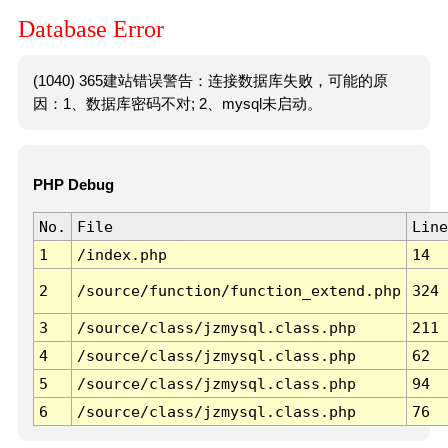
Database Error
(1040) 365建站错误警告：连接数据库失败，可能的原
因：1、数据库密码不对; 2、mysql未启动。
PHP Debug
No.
File
Line
1
/index.php
14
2
/source/function/function_extend.php
324
3
/source/class/jzmysql.class.php
211
4
/source/class/jzmysql.class.php
62
5
/source/class/jzmysql.class.php
94
6
/source/class/jzmysql.class.php
76