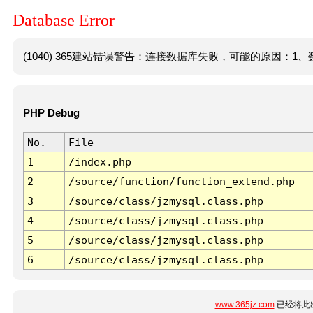
Database Error
(1040) 365建站错误警告：连接数据库失败，可能的原因：1、数
PHP Debug
No.
File
1
/index.php
2
/source/function/function_extend.php
3
/source/class/jzmysql.class.php
4
/source/class/jzmysql.class.php
5
/source/class/jzmysql.class.php
6
/source/class/jzmysql.class.php
www.365jz.com
已经将此