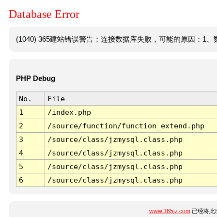
Database Error
(1040) 365建站错误警告：连接数据库失败，可能的原因：1、数
PHP Debug
No.
File
1
/index.php
2
/source/function/function_extend.php
3
/source/class/jzmysql.class.php
4
/source/class/jzmysql.class.php
5
/source/class/jzmysql.class.php
6
/source/class/jzmysql.class.php
www.365jz.com
已经将此