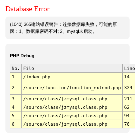
Database Error
(1040) 365建站错误警告：连接数据库失败，可能的原
因：1、数据库密码不对; 2、mysql未启动。
PHP Debug
No.
File
Line
1
/index.php
14
2
/source/function/function_extend.php
324
3
/source/class/jzmysql.class.php
211
4
/source/class/jzmysql.class.php
62
5
/source/class/jzmysql.class.php
94
6
/source/class/jzmysql.class.php
76