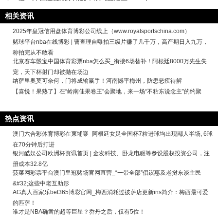
相关资讯
2025年皇冠信用盘体育博彩公司线上（www.royalsportschina.com）
赌球平台nba在线博彩 | 曹查理自曝拍三级片赚了几千万，高产期日入九万，
称拍完从不敢看
北京赛车骰宝中国体育彩票nba怎么买_衔接6场替补！阿根廷8000万先生失
宠，天下杯射门却被抛在场边
纳萨里奥莫可奈何，门将成输赢手！河南憾平梅州，防患恶疾待解
【喜悦！果熟了】在“岭南佳果卷王”会聚地，来一场“不粘东说念主”的约聚
热点资讯
澳门六合彩体育博彩在柬埔寨_阿根廷女足全国杯7粒进球均出现鄙人半场, 6球
在70分钟后打进
银河酷娱公司欧洲杯资讯首页 | 金发科技、卧龙电驱等参设股权投资公司，注
册成本32.8亿
菠菜网彩票平台澳门皇冠赌场官网直营_“一带全部”倡议惠及老挝东谈主民
&#32;这些中老互助形
AG真人百家乐bet365博彩官网_梅西消耗过披萨店更新ins简介：梅西最可爱
的匹萨！
谁才是NBA确凿的超等巨星？乔丹之后，仅有5位！