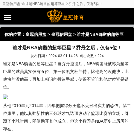
皇冠信用盘-谁才是NBA确凿的超等巨星？乔丹之后，仅有5位！
你的位置：
皇冠信用盘
>
皇冠信用盘
> 谁才是NBA确凿的超等巨
谁才是NBA确凿的超等巨星？乔丹之后，仅有5位！
星？乔丹之后，仅有5位！
发布日期：2024-03-01 14:26 点击次数：224
谁才是NBA确凿的超等巨星？自乔丹退役后，NBA确凿能被称为超等
巨星的球员其实仅有五位。第一位凯文杜兰特，比他高的没他快，比
他快的没他高，再加上相识的投篮手感，使得不管谁和他对位皆是错
位。
从他2010年到2014年，四年把握得分王也不丢丑出实力的恐怖。第二
位库里，他以其翻新性的三分球才气透顶改动了篮球比赛的立场，引
颈了小球时间，即便抛开其他成立，但这小数即是NBA历史上历历的
存在。