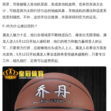
雨罩，导致被吸入发动机里面，形成发动机故障。也有些东谈主合
计，可能是因为太阳行径引起的地磁风暴，导致战机的通信和适度系
统受到骚扰。不外，这些齐仅仅推测，并莫得得到官方的证实。
F-35为什么难以找到？
属龙人魅力十足，他们在领域里不断精进自己，爆发出无限潜能。属
龙人进入5月12日开始人缘旺财，他们的努力和魅力赢得贵人的认
可，只要努力打拼，总能够熬出头成为人上人。属龙人在事业方面发
光发热，5月12日开始属龙人事业道路将变得越来越顺利，只要专注
工作，稳扎稳打，定将可以趁势而起。