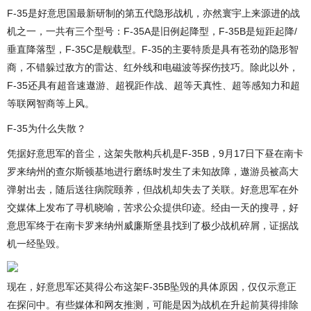
F-35是好意思国最新研制的第五代隐形战机，亦然寰宇上来源进的战
机之一，一共有三个型号：F-35A是旧例起降型，F-35B是短距起降/
垂直降落型，F-35C是舰载型。F-35的主要特质是具有苍劲的隐形智
商，不错躲过敌方的雷达、红外线和电磁波等探伤技巧。除此以外，
F-35还具有超音速遨游、超视距作战、超等天真性、超等感知力和超
等联网智商等上风。
F-35为什么失散？
凭据好意思军的音尘，这架失散构兵机是F-35B，9月17日下昼在南卡
罗来纳州的查尔斯顿基地进行磨练时发生了未知故障，遨游员被高大
弹射出去，随后送往病院颐养，但战机却失去了关联。好意思军在外
交媒体上发布了寻机晓喻，苦求公众提供印迹。经由一天的搜寻，好
意思军终于在南卡罗来纳州威廉斯堡县找到了极少战机碎屑，证据战
机一经坠毁。
现在，好意思军还莫得公布这架F-35B坠毁的具体原因，仅仅示意正
在探问中。有些媒体和网友推测，可能是因为战机在升起前莫得排除