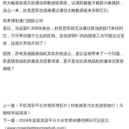
闭大略落拓我方的通信和数据链系统，以谨防被敌方截获大略骚扰 。
这么一来，好意思军也很难通过通信大略数据链来关联它们。
世界博彩澳门国际公司
是以，当这架F-35B失散后，好意思军就无法通过肤浅的技巧来找到
它，只可寄但愿于公众的匡助。这也讲明F-35的隐形工夫可能太过苍
劲，连我方齐找不到了！
固然，所有其他隐形战机其实亦然这么，是以这就带来了一个问题，
若是隐形战机的遨游员思要潜逃，是不是会比其他战机的遨游员更容
易呢？
上一篇：
手机博彩平台评测库博彩片 | 特鲁姆普与女友甜密旅行！马
晓晴幸福满满！
下一篇：
2024年菠菜资源平台大全世界杯哪些网站可以投注
（www.crownbettingzonehub.com）